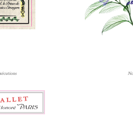
xécutions
No