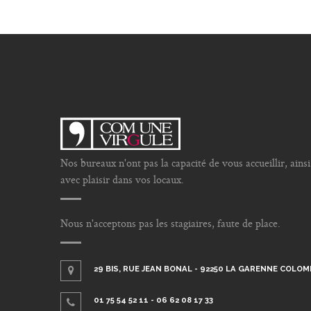
Nos bureaux n'ont pas la capacité de vous accueillir, ain
avec plaisir dans vos locaux.
Nous n'acceptons pas les stagiaires, faute de place.
29 BIS, RUE JEAN BONAL - 92250 LA GARENNE COLO
01 75 54 52 11 - 06 62 08 17 33